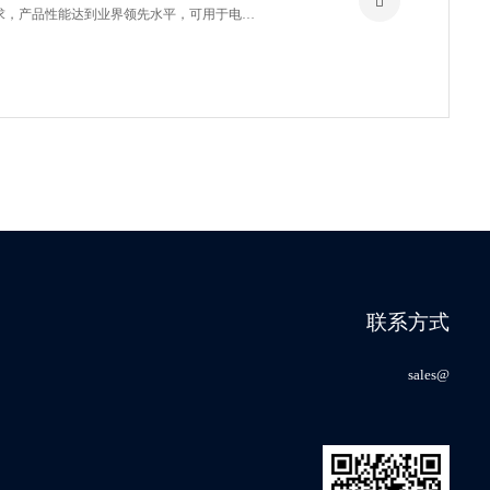
性要求，产品性能达到业界领先水平，可用于电表
会
联系方式
sales@