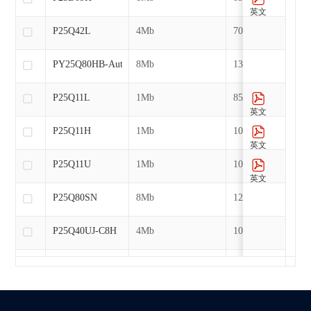
英文
P25Q42L
4Mb
70MHz
PY25Q80HB-Auto
8Mb
133MHz
P25Q11L
1Mb
85MHz
英文
P25Q11H
1Mb
104MHz
英文
P25Q11U
1Mb
104MHz
英文
P25Q80SN
8Mb
120MHz
P25Q40UJ-C8H
4Mb
104MHz
P25Q80L
8Mb
70MHz
PY25Q16HB-Auto
16Mb
133MHz