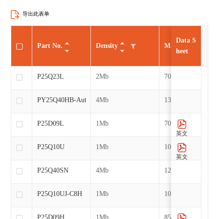
导出此表单
Data S
Part No.
Density
Max CLK
heet
P25Q23L
2Mb
70MHz
PY25Q40HB-Auto
4Mb
133MHz
P25D09L
1Mb
70MHz
英文
P25Q10U
1Mb
104MHz
英文
P25Q40SN
4Mb
120MHz
P25Q10UJ-C8H
1Mb
104MHz
P25D09H
1Mb
85MHz