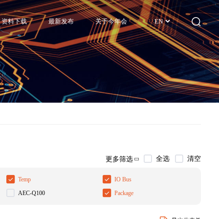
资料下载
最新发布
关于今年会
EN
全选
清空
更多筛选
Temp
IO Bus
AEC-Q100
Package