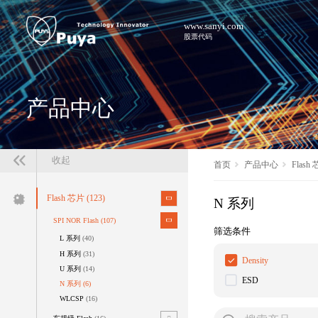
www.sanyi.com
股票代码
产品中心
收起
首页
产品中心
Flash
Flash 芯片
(123)
N 系列
SPI NOR Flash
(107)
筛选条件
L 系列
(40)
H 系列
(31)
Density
U 系列
(14)
ESD
N 系列
(6)
WLCSP
(16)