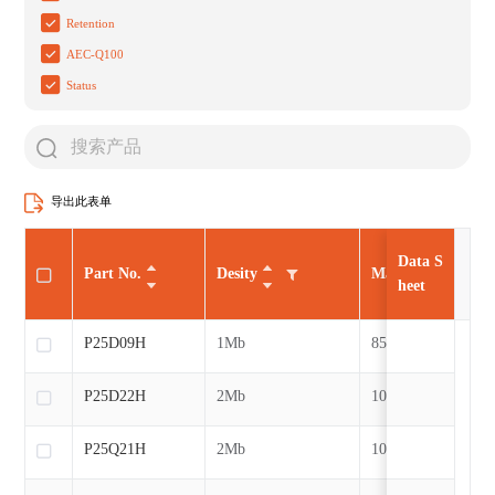
Retention
AEC-Q100
Status
导出此表单
Data S
Part No.
Desity
Max CLK
heet
P25D09H
1Mb
85MHz
P25D22H
2Mb
104MHz
P25Q21H
2Mb
104MHz