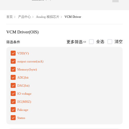
首页
产品中心
Analog 模拟芯片
VCM Driver
VCM Driver(OIS)
全选
清空
更多筛选
筛选条件
VDD(V)
output current(mA)
Memory(byte)
ADC(bit
DAC(bit)
IO voltage
IIC(MHZ)
Pakcage
Status