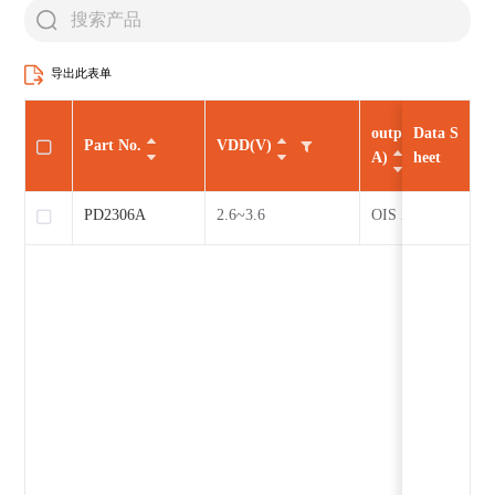
导出此表单
output current(m
Data S
Part No.
VDD(V)
A)
heet
PD2306A
2.6~3.6
OIS XY:±130/±20
- AF Z：±130