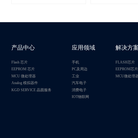
产品中心
应用领域
解决方
Flash 芯片
手机
FLASH芯片
EEPROM 芯片
PC及周边
EEPROM芯
MCU 微处理器
工业
MCU微处理
Analog 模拟器件
汽车电子
KGD SERVICE 晶圆服务
消费电子
IOT物联网