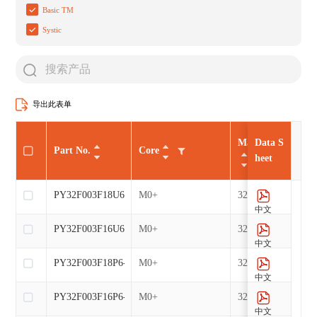
Basic TM
Systic
导出此表单
Max CLK（MHz
Data S
Part No.
Core
heet
PY32F003F18U6-E
M0+
32
中文
PY32F003F16U6-E
M0+
32
中文
PY32F003F18P6-E
M0+
32
中文
PY32F003F16P6-E
M0+
32
中文