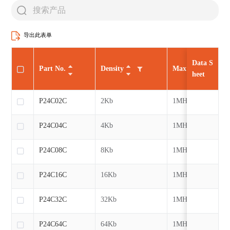
导出此表单
Data S
Part No.
Density
Max CLK
heet
P24C02C
2Kb
1MHz
P24C04C
4Kb
1MHz
P24C08C
8Kb
1MHz
P24C16C
16Kb
1MHz
P24C32C
32Kb
1MHz
P24C64C
64Kb
1MHz