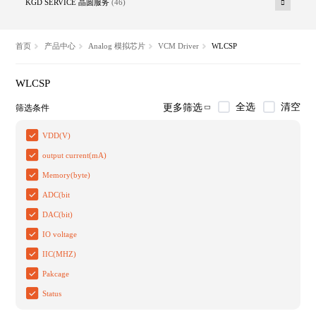
KGD SERVICE 晶圆服务
(46)
首页
产品中心
Analog 模拟芯片
VCM Driver
WLCSP
WLCSP
全选
清空
更多筛选
筛选条件
VDD(V)
output current(mA)
Memory(byte)
ADC(bit
DAC(bit)
IO voltage
IIC(MHZ)
Pakcage
Status