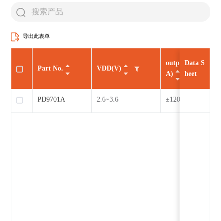
导出此表单
output current(m
Data S
Part No.
VDD(V)
A)
heet
PD9701A
2.6~3.6
±120@Rmotor=19