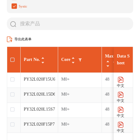
Systic
导出此表单
Max CLK（MHz
Data S
Part No.
Core
heet
PY32L020F15U6
M0+
48
中文
PY32L020L15D6
M0+
48
中文
PY32L020L15S7
M0+
48
中文
PY32L020F15P7
M0+
48
中文