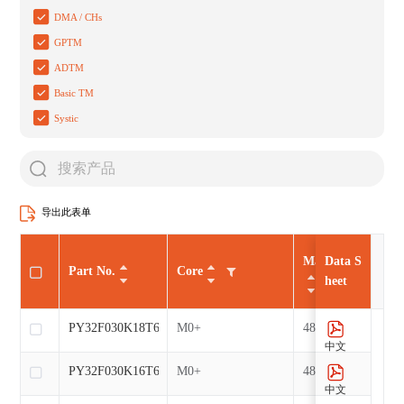
DMA / CHs
GPTM
ADTM
Basic TM
Systic
导出此表单
Max CLK（MHz
Data S
Part No.
Core
heet
PY32F030K18T6
M0+
48
中文
PY32F030K16T6
M0+
48
中文