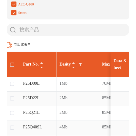
AEC-Q100
Status
导出此表单
Data S
Part No.
Desity
Max CLK
heet
P25D09L
1Mb
70MHz
P25D22L
2Mb
85MHz
P25Q21L
2Mb
85MHz
P25Q40SL
4Mb
85MHz