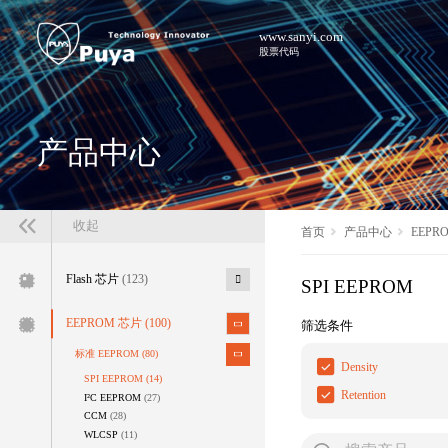
www.sanyi.com
股票代码
产品中心
收起
首页
产品中心
EEPR
Flash 芯片
(123)
SPI EEPROM
EEPROM 芯片
(100)
筛选条件
标准 EEPROM
(80)
Density
SPI EEPROM
(14)
Retention
I²C EEPROM
(27)
CCM
(28)
WLCSP
(11)