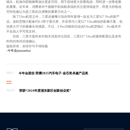
镜头，机身内部能够释放出更多空间，用于容纳更大容量电池，同时进一步降低整
机重量。近年来，消费者对于旗舰手机续航表现的关注度持续提升，而更大的电池
空间也被认为是三星此次调整的重要方向之一。
除了Ultra机型之外，三星还被曝计划在明年新增一款名为三星S27 Pro的新产
品。该机型预计配备约6.4英寸显示屏，并采用与三星S27 Ultra相似的影像方案，包
括更大尺寸的摄像头传感器。不过，S Pen功能依旧会由Ultra机型独占，Pro版本并
不会加入手写笔支持。
目前，三星方面尚未对相关消息作出回应，三星S27 Ultra的最终配置以及发布
时间仍有待后续确认。
版权所有，未经许可不得转载
-今年会jinnianhui
PREV
今年会股份 荣膺2025汽车电子·金芯奖卓越产品奖
NEXT
荣获“2024年度浦东新区创新创业奖”