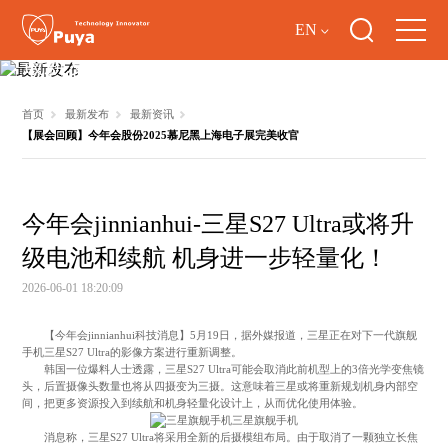
EN
最新发布
首页
最新发布
最新资讯
【展会回顾】今年会股份2025慕尼黑上海电子展完美收官
今年会jinnianhui-三星S27 Ultra或将升
级电池和续航 机身进一步轻量化！
2026-06-01 18:20:09
【今年会jinnianhui科技消息】5月19日，据外媒报道，三星正在对下一代旗舰
手机三星S27 Ultra的影像方案进行重新调整。
韩国一位爆料人士透露，三星S27 Ultra可能会取消此前机型上的3倍光学变焦镜
头，后置摄像头数量也将从四摄变为三摄。这意味着三星或将重新规划机身内部空
间，把更多资源投入到续航和机身轻量化设计上，从而优化使用体验。
三星旗舰手机
消息称，三星S27 Ultra将采用全新的后摄模组布局。由于取消了一颗独立长焦