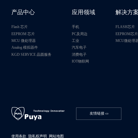
PY25Q32LB
产品中心
应用领域
解决方
P25Q64L
Flash 芯片
手机
FLASH芯片
P25Q64LE
EEPROM 芯片
PC及周边
EEPROM芯
MCU 微处理器
工业
MCU微处理
Analog 模拟器件
汽车电子
P25Q64SL
KGD SERVICE 晶圆服务
消费电子
IOT物联网
PY25Q64LB
P25Q128L
PY25R128LA
PY25Q128LA
友情链接
PY25F128LA
使用条款
隐私权声明
网站地图
PY25Q256LC