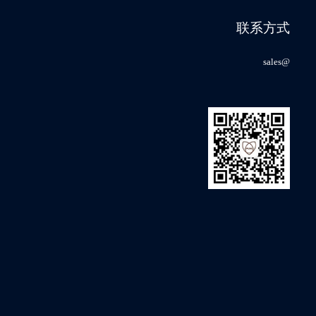
-40℃~125℃
Single/Dual/Quad/QPI/DTR
2kv
100k
英文
会
联系方式
-40℃~85℃
Single/Dual/Quad/QPI
2kv
100k
英文
sales@
-40℃~85℃
Single/Dual/Quad/QPI
2kv
100k
英文
-40℃~105℃
Single/Dual/Quad/QPI/DTR
2kv
100k
英文
-40℃~125℃
Single/Dual/Quad/QPI/DTR
2kv
100k
英文
-40℃~85℃
Single/Dual/Quad/QPI/DTR
2kv
100k
英文
-40℃~125℃
Single/Dual/Quad/QPI/DTR
2kv
100k
英文
-40℃~125℃
Single/Dual/Quad/QPI/DTR
2kv
100k
英文
-40℃~125℃
Single/Dual/Quad/QPI/DTR
2kv
100k
英文
-40℃~125℃
Single/Dual/Quad/QPI/DTR
2kv
100k