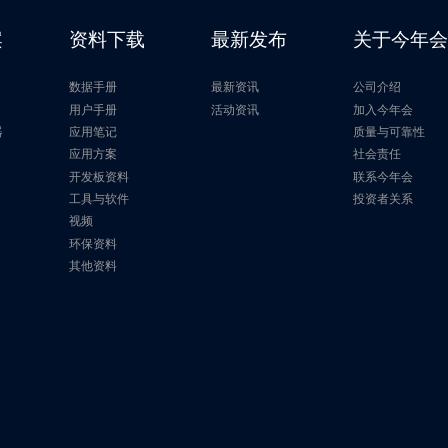
32Mb
104MHz
1.65V~2.0V
案
资料下载
最新发布
关于今年
64Mb
70MHz
1.65V~2.0V
数据手册
最新资讯
公司介绍
64Mb
104MHz
1.65V~2.0V
片
用户手册
活动资讯
加入今年会
器
应用笔记
质量与可靠性
应用方案
社会责任
64Mb
85MHz
1.65V~2.0V
开发板资料
联系今年会
工具与软件
投资者关系
64Mb
120MHz
1.65V~2.0V
视频
环保资料
128Mb
85MHz
1.65V~2.0V
其他资料
128Mb
133MHz
1.65V~2.0V
128Mb
133MHz
1.65V~2.0V
128Mb
133MHz
1.65V~2.0V
256Mb
133MHz
1.65V~2.0V