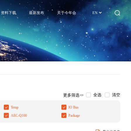
资料下载
最新发布
关于今年会
EN
全选
清空
更多筛选
Temp
IO Bus
AEC-Q100
Package